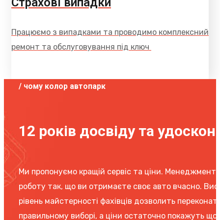
Страхові випадки
Працюємо з випадками та проводимо комплексний
ремонт та обслуговування під ключ
/ чому колор автопарк
12 років досвіду та удоско
Ми пропонуємо кращій сервіс та ціни. Менеджмент 
роботу так, що ви отримаєте своє авто вчасно. Ви
рівень майстерності фахівців дозволить переконат
правильному виборі, а ціни остаточно покажуть що