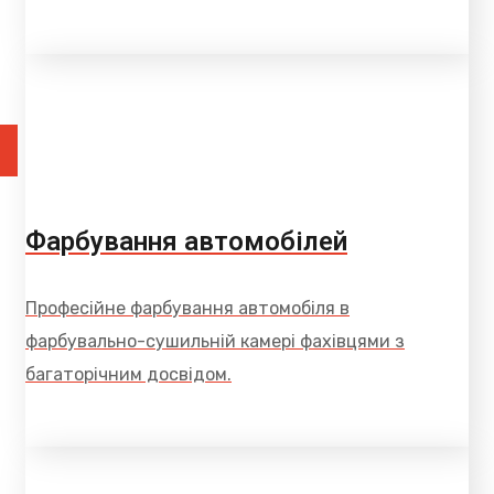
Фарбування автомобілей
Професійне фарбування автомобіля в
фарбувально-сушильній камері фахівцями з
багаторічним досвідом.